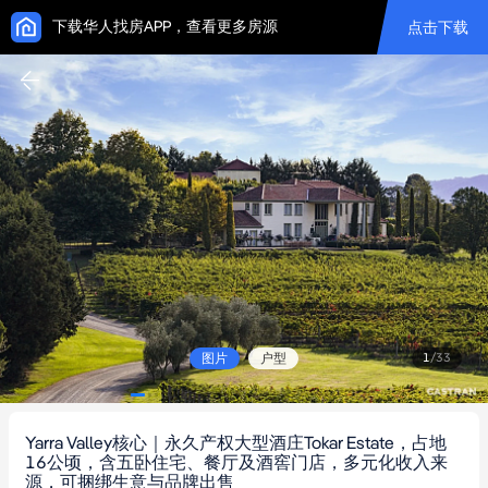
下载华人找房APP，查看更多房源
点击下载
图片
户型
1
/
33
Yarra Valley核心｜永久产权大型酒庄Tokar Estate，占地
16公顷，含五卧住宅、餐厅及酒窖门店，多元化收入来
源，可捆绑生意与品牌出售