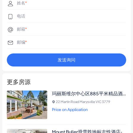
姓名
*
电话
邮箱
*
邮编
*
发送询问
更多房源
玛丽斯维尔中心区885平米精品酒店，全装修即买即营，邻近雪场与酒庄，投资良机。
22 Martin Road Marysville VIC 3779
Price on Application
Mount Buller滑雪胜地标志性酒店-Breathtaker Hotel & Spa，30年来首次出售，2600平米建筑面积，11套自持公寓，23套托管单元，顶级健康中心，绝佳增值潜力