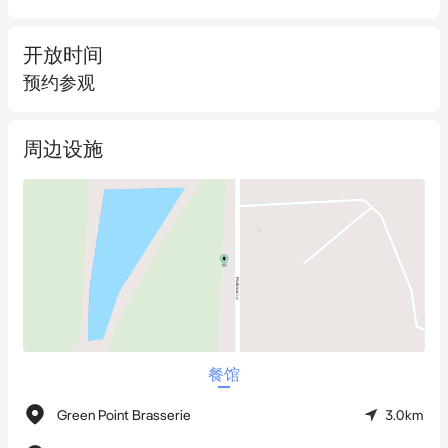
酒庄的生产设施十分完善，可实现从压榨、发酵、陈酿到装瓶的
开放时间
全程内部生产，并配备了温控仓库和地下酒窖。葡萄园拥有全覆
预约参观
盖的灌溉系统和可靠的水利设施，包括一张30兆升的用水许可及
大型蓄水系统。
周边设施
庄园内的主宅是一栋宽敞的五卧住宅，拥有多个生活区和优美的
花园，非常适合业主自住或供管理人员现场居住。物业内的其他
设施还包括大型机械棚、仓储用的谷仓、完善的内部路网，以及
支持农业与酒店业务运营的基础设施。
Tokar Estate已成为Yarra Valley地区一个既高端又亲切的旅游胜
地，其欧式风情的款待服务及美酒与佳肴的完美融合体验广受赞
誉。该产业的盈利模式多样，收入来源包括葡萄酒销售（直销、
餐馆
批发及线上）、餐厅与酒窖门店的日常运营、各类活动承办以及
住宿服务。
Green Point Brasserie
3.0km