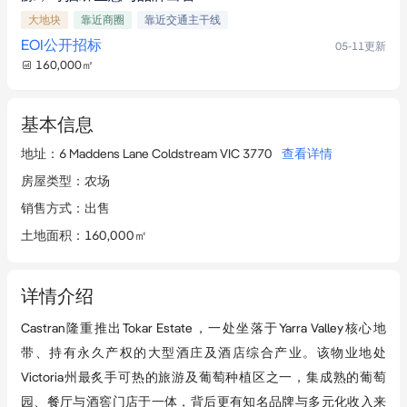
大地块
靠近商圈
靠近交通主干线
EOI公开招标
05-11
更新
160,000
㎡
基本信息
地址
：
6 Maddens Lane Coldstream VIC 3770
查看详情
房屋类型
：
农场
销售方式
：
出售
土地面积
：
160,000㎡
详情介绍
Castran隆重推出Tokar Estate，一处坐落于Yarra Valley核心地
带、持有永久产权的大型酒庄及酒店综合产业。该物业地处
Victoria州最炙手可热的旅游及葡萄种植区之一，集成熟的葡萄
园、餐厅与酒窖门店于一体，背后更有知名品牌与多元化收入来