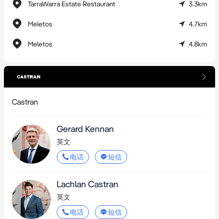
TarraWarra Estate Restaurant
3.3km
此次出售的不仅是一个具备即刻运营能力的成熟产业，更蕴藏着
巨大的增值潜力。在这片旅游需求旺盛且同类资产极为稀缺的地
Meletos
4.7km
区，您可通过拓展住宿、增加活动及发展葡萄酒俱乐部会员，进
Meletos
4.8km
一步提升其价值。
本次出售内容为永久产权土地及其附属设施，买家可选择将运营
中的生意、品牌及库存（按估值）与地产捆绑收购，亦可作为独
立部分另行交易。
Castran
欲了解更多详情或预约私人参观，请联系独家销售代理Gerard 
Gerard Kennan
Kennan，电话0413 139 231，或Lachlan Castran，电话0475 000 
英文
888。
电话
短信
Castran – 庆祝成为房地产行业领导者逾40载。
Lachlan Castran
英文
电话
短信