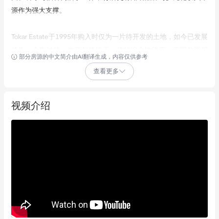
源作为强大支撑。
Tokar Estate于1995年购入时仅为一片待开发的土地，如今已发展
成为一个集种植、生产与接待于一体的综合性酒庄。庄园总面积
部分房源的中文简介由AI翻译生成，内容仅供参考
达16公顷，其中超过11公顷为葡萄园，所有生产流程均在庄园内
查看更多
完成。庄园出产一系列冷凉气候的经典葡萄品种，包括
Chardonnay、Pinot Noir、Shiraz、Cabernet Sauvignon及
Tempranillo，并通过成熟的分销渠道、直销模式与日益壮大的会
视频介绍
员体系进行销售。
其餐饮接待部分的核心是一间拥有70个座位的餐厅，并附设户外
用餐区。此外，庄园还设有一座独立的酒窖门店，其室内及带顶
品酒区最多可容纳约120位宾客。近期的翻新工程，包括增建一
座21米x6米的藤架、精心设计的园林景观和升级的配套设施，进
一步提升了酒窖门店的吸引力，使其在旅游旺季能轻松应对庞大
客流，并有能力承办多达300位宾客的活动。