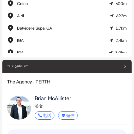
Eastern Highway、Tonkin Highway、Graham Farmer Freeway、
Coles
600m
Abernethy Road及Alexander Road等主干道，轻松通达大都会
Aldi
692m
区。周边汇聚Bunnings、Supercheap Auto、BCF等大型零售商，
日常便利性出众。

Belvidere Supa IGA
1.7km
IGA
2.4km
无论您寻求安全私人物储空间、设备寄存基地，还是兼具卓越通
达性的高品质设施，这个35平方米的单元都是该区域内极具优势
IGA
3.0km
的选择。

Daebak Mart
3.1km
核心亮点

Daebak Mart
3.1km
The Agency - PERTH
• 35平方米储物单元

JR / Duty Free
3.9km
• 配备远程门禁的全安防园区

Brian McAllister
• 24小时全天候通行

Swansea Street Markets
4.1km
英文
• 室内挑高空间

Woolworths
4.1km
电话
短信
• 后部增设储物空间

• 约3米高卷帘门（约3米宽）

East Victoria Park IGA
4.3km
• 配备照明与电源插座
