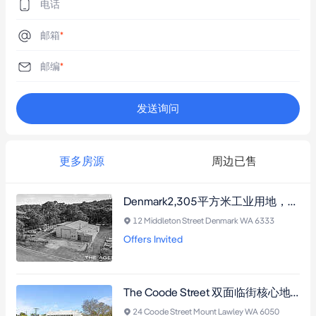
本信息仅作通用参考，依据卖方及其他可信渠道提供的资料编
电话
制。对其准确性不作任何担保，内容可能随时调整。意向方应自
邮箱
*
行通过法律、财务及建筑评估等独立调查核实物业详情与适用
性。

邮编
*
声明：

发送询问
本信息仅用于通用参考目的，基于卖方提供的信息编制且可能发
生变更。对其准确性不作任何保证，意向方不应依赖此信息，并
需进行独立调查核实。
更多房源
周边已售
Denmark2,305平方米工业用地，292平方米仓库，办公存储兼备，邻近市中心。
12 Middleton Street Denmark WA 6333
Offers Invited
The Coode Street 双面临街核心地段，居住和商业许可，597平方米灵活布局投资良机。
24 Coode Street Mount Lawley WA 6050