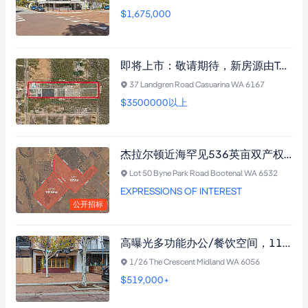
$1,675,000
即将上市：敬请期待，新房源由Team Rash隆重推出，详情请访问网站咨询。
37 Landgren Road Casuarina WA 6167
$3500000以上
杰拉尔顿近海罕见536英亩双产权自给自足农场，丰富水资源及农用设施，适宜多种农业投资。
Lot 50 Byne Park Road Bootenal WA 6532
EXPRESSIONS OF INTEREST
公开招标
高曝光多功能办公/餐饮空间，111平米底层商业单位，设施齐全，周边商铺环绕，适合拓展商业版图。
1/26 The Crescent Midland WA 6056
$519,000+