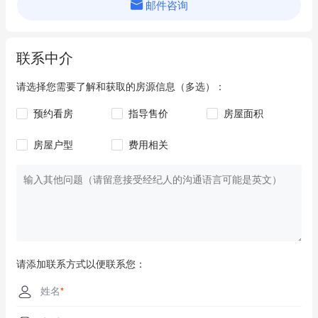
邮件咨询
Coles
4.5km
• 隔热屋顶

• 园区卫生间设施

Spudshed
4.7km
• 现代混凝土倾斜板结构

联系中介
Woolworths
4.8km
• 宽敞开放式停车调度区，完美适配船只/拖车/房车

请选择您需要了解和获取的房源信息（多选）：
• 园区内优势区位单元

预约看房
指导售价
房屋面积
市政费：$1,314

房屋户型
费用相关
季度物业费：$296（含$19.35储备基金）

独家挂牌顾问：

Brian McAllister – The Agency WA

0418 896 354

立即提交意向

请添加联系方式以便联系您：
姓名
*
声明：
