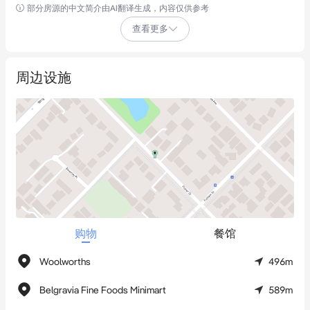
部分房源的中文简介由AI翻译生成，内容仅供参考
园区更配备24小时监控系统，为收藏级名车车主、需存放会计法
查看更多
律文件或商业机密资料的用户提供额外安防保障。

内部空间采用挑高天花板设计，后部增设额外储物空间，大幅提
周边设施
升存储容量与功能性。3米高、3米宽的卷帘门可轻松容纳车辆、
工具设备及大件物品，照明系统与电源插座使其适用于各类仓储
及兴趣活动需求。

独特优势在于宽敞的开放式停车场及调度区域，可轻松完成船
只、拖车、房车等大型车辆的倒车操作——这在多数仓储设施中实
属罕见。

购物
餐馆
园区内还设有卫生间设施、隔热屋顶以优化内部环境，整体布局
安全有序。

Woolworths
496m
Belgravia Fine Foods Minimart
589m
物业地处战略要地，距珀斯CBD约6公里，可快速接驳Great 