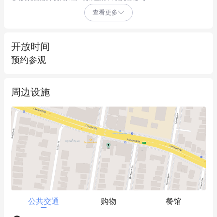
息的人车流量。周边商业氛围成熟，公共交通便捷，可快速抵达
查看更多
Strathfield及悉尼CBD。

核心亮点：

开放时间
• 地下层零售空间

预约参观
• 二层住宅公寓

• 后院预留广阔可开发用地

周边设施
• 占地310平方米*

• 后巷专用通道

• 开阔临街面

• 步行1分钟即达市政停车场

• 公交站点设于家门口

免责声明：本文件编制已尽最大努力确保信息准确可靠，但对文
档可能存在的错漏、误差或陈述失实不承担责任，亦不承担相关
法律责任。
公共交通
购物
餐馆