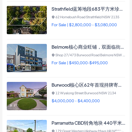
Strathfield蓝筹地段683平方米珍稀地块，坐拥东北朝向，毗邻名校区与交通枢纽，重建奢华宅邸良机（需市政厅批准）
62 Homebush Road Strathfield NSW 2135
For Sale | $2,800,000 - $3,080,000
Belmore核心商业旺铺，双面临街87平米带车位，年租金$42,081澳元，尽享交通导向开发计划增值潜力
Shop 27/473 Burwood Road Belmore NSW 2192
For Sale | $450,000-$495,000
Burwood核心区62年首现持牌寄宿公寓，11套独立租赁+姻亲房，年收益潜力26.5万澳元
12 Wyalong Street Burwood NSW 2134
$4,000,000 - $4,400,000
Parramatta CBD转角地块 440平米开发潜力需市政厅批准 三面临街 E3规划 近Westmead医院商圈
179 Great Western Highway Mays Hill NSW 2145