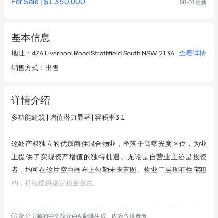
For Sale | $1,350,000
08-01
更新
基本信息
地址
：
476 Liverpool Road Strathfield South NSW 2136
查看详情
销售方式
：
出售
详情介绍
多功能建筑 | 增值潜力显著 | 容积率3:1

这处产权独立的优质商住混合物业，坐落于高曝光度区位，为业
主提供了实现资产增值的独特机遇。无论是自营业主还是投资
者，均可在这片空白画布上勾勒未来蓝图。物业二层现有住宅租
约，持续提供稳定租金收益。

物业坐落于繁华的Liverpool Road，坐享主干道黄金展面与川流不
部分房源的中文简介由AI翻译生成，内容仅供参考