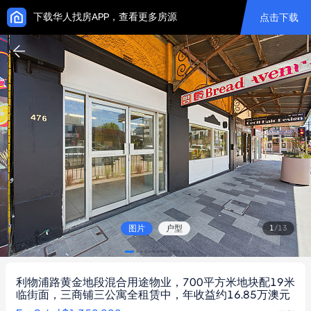
下载华人找房APP，查看更多房源
点击下载
图片
户型
1
/
13
利物浦路黄金地段混合用途物业，700平方米地块配19米
临街面，三商铺三公寓全租赁中，年收益约16.85万澳元