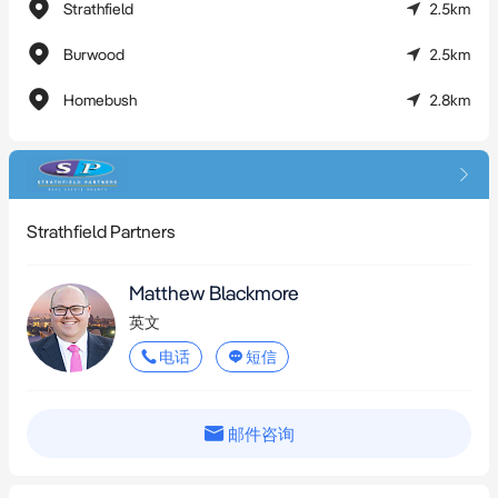
Strathfield
2.5km
Burwood
2.5km
Homebush
2.8km
Strathfield Partners
Matthew Blackmore
英文
电话
短信
邮件咨询