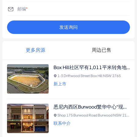
邮编
*
发送询问
更多房源
周边已售
Box Hill社区罕有1,011平米转角地块，坐拥低密度分区，静候梦想家园或未来开发（需市政厅批准）
1-3 Driftwood Street Box Hill NSW 2765
新上市
悉尼内西区Burwood繁华中心“现金牛”临街商铺：长期资深租户+全包支出，步行可至火车站、Burwood Plaza和餐饮街，曝光度拉满！
Shop 175 Burwood Road Burwood NSW 2134
联系中介