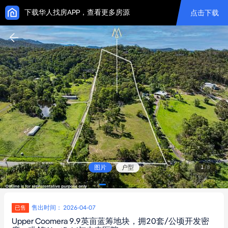
下载华人找房APP，查看更多房源
点击下载
图片
户型
1
/
8
售出时间： 2026-04-07
已售
Upper Coomera 9.9英亩蓝筹地块，拥20套/公顷开发密