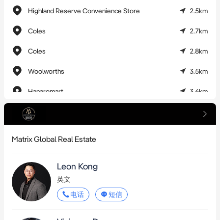
Coomera、Costco、未来公立医院等重大商业配套的 Coomera 
Highland Reserve Convenience Store
2.5km
Town Centre

Coles
2.7km
* 8分钟车程即达 Pimpama 运动中心——这座2021年落成的世界级
社区设施占地14公顷，内含水上健身中心、运动场地、球场及专
Coles
2.8km
属儿童游乐区，是黄金海岸市迄今最大的社区基础设施项目

Woolworths
3.5km
* 5公里范围内包含一所K-12公立学校及三所知名私立教会学校

Hanaromart
3.6km
欢迎致电 Leon 0405248062 或 Viv 0415650595 获取详情。

Coles
3.8km
免责声明：本文件信息均未经 Matrix Global 独立核实，仅作转
Coles
4.0km
Matrix Global Real Estate
达。我们对信息的准确性不作任何陈述或担保，其内容不构成任
Woolworths
4.5km
何要约或合约的全部或部分。意向买家/租户须自行核查，通过实
Leon Kong
地勘验、资料检索、咨询建议等方式确认所有信息的真实性，我
英文
方不对所提供信息承担任何责任。
电话
短信