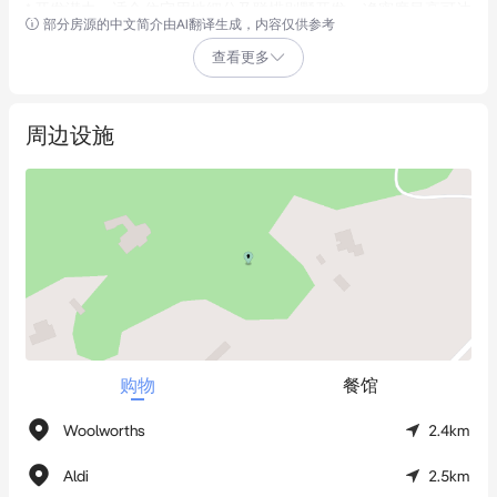
* 开发潜力：适合住宅用地细分及联排别墅开发，净密度最高可达
部分房源的中文简介由AI翻译生成，内容仅供参考
每公顷20套住宅

查看更多
区位优势：

* 毗邻现有及未来重大开发项目

周边设施
* 周边配备市政基础设施服务

* 约30分钟至 Surfers Paradise，43分钟至 Brisbane CBD

* 距在建新 Woolworths 超市及10家专卖店仅2公里

* 5分钟车程可达 Upper Coomera State College P-12、Brygon 医
疗中心、Brygon Reserve 购物中心及 The Wattle Hotel

* Upper Coomera 独立屋中位数价格：930,000澳元（截至2025
年4月），12个月内涨幅达12%

* 本地买家需求旺盛，同类开发用地供应稀缺

购物
餐馆
* 5分钟车程直达 M1 西侧——Upper Coomera 零售核心区 
Coomera Square 购物中心，汇聚 Woolworths、Coles、Aldi、
Woolworths
2.4km
Spotlight、TK Maxx 及多元餐饮选择

Aldi
2.5km
* 8分钟车程抵达 M1 东侧——坐落着 Coomera 火车站、Westfield 