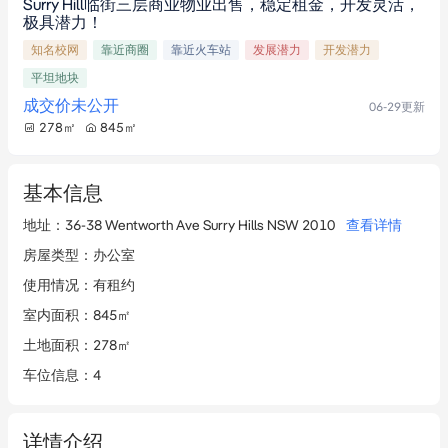
Surry Hill临街三层商业物业出售，稳定租金，开发灵活，
极具潜力！
知名校网
靠近商圈
靠近火车站
发展潜力
开发潜力
平坦地块
成交价未公开
06-29
更新
278
㎡
845
㎡
基本信息
地址
：
36-38 Wentworth Ave Surry Hills NSW 2010
查看详情
房屋类型
：
办公室
使用情况
：
有租约
室内面积
：
845㎡
土地面积
：
278㎡
车位信息
：
4
详情介绍