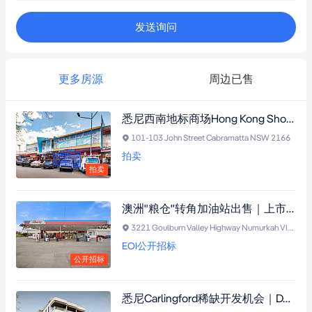
发送询问
更多房源
周边已售
悉尼西南地标商场Hong Kong Shopping Plaza核心铺位公开拍卖｜超25年零空置
101-103 John Street Cabramatta NSW 2166
拍卖
拍卖
澳洲"粮仓"转角加油站出售｜上市公司承租15年，年租逾$27.3万，20公里内仅3座加油站！
3221 Goulburn Valley Highway Numurkah VIC 3636
EOI公开招标
公开招标
悉尼Carlingford稀缺开发机会｜DA已批41套Boarding House，抢占高需求租赁市场