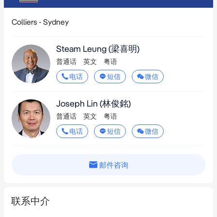
Wynyard
1.5km
Colliers - Sydney
Maritime Museum (389 terminus)
1.5km
Steam Leung (梁喜明)
Pyrmont Bay
1.6km
普通话
英文
粤语
Wentworth Park
1.7km
电话
短信
微信
Circular Quay
1.9km
Joseph Lin (林俊銘)
The Star
1.9km
普通话
英文
粤语
电话
短信
微信
Mount St (501)
1.9km
Andrew Boy Charlton Pool (441 Terminus)
1.9km
邮件咨询
Fish Market
1.9km
John Street Square
2.2km
联系中介
Edgecliff
2.3km