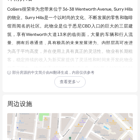
Colliers很荣幸为您带来位于36-38 Wentworth Avenue, Surry Hills 
的物业。Surry Hills是一个以时尚的文化、不断发展的零售和咖啡
馆而闻名的社区。此物业是位于悉尼CBD入口的巨大的三层建
筑，享有Wentworth大道13米的临街面，大量的车辆和行人流
量。拥有后巷通道，具有极高的未来发展潜力。内部层高可改进
为高于平均高度，并在使用上具有真正的灵活性。物业有长期租
客，稳定持续的收入为新买家提供了灵活性和时间来开发此物业
的真正潜力。物业将通过EOI招标方式出售，EOI截止时间为2022
部分房源的中文简介由AI翻译生成，内容仅供参考
年10月6日星期四。
查看更多
主要投资亮点
- 278平方米的占地面积
周边设施
- 建筑面积845平方米，外加4个车位
- 双临街面
-三层楼永久产权，带复式结构的额外区域
- 内部空间高，自然光线充足