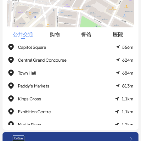
- B4 Zoning区域划分非常有利，5:1的FSR和18米的高度限制
- 可全部出租给2个租户，每年总租金约$275,000。
- 位于Surry Hills的黄金地段，距离Firedoor, Chin Chin, The Winery
和Soda Factory等澳大利亚知名餐厅都很近。
公共交通
购物
餐馆
医院
- 该物业距离Haymarket轻轨站仅600米，距离中央车站650米，
步行8分钟即可到悉尼CBD中心地带
Capitol Square
556m
- 有翻新、扩建或开发（STCA）潜力。
Central Grand Concourse
624m
Town Hall
684m
Paddy's Markets
813m
Kings Cross
1.1km
Exhibition Centre
1.1km
Martin Place
1.2km
Convention
1.4km