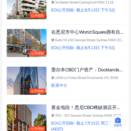
36 Keeler Street Carlingford NSW 2118
EOI公开招标- 截止8月13日 下午3点
公开招标
在悉尼市中心World Square拥有自己的办公室｜5米挑高、自然采光、产权车位，一步到位
Suite 33 650 George Street, Sydney NSW 2000
EOI公开招标- 截止8月13日 下午3点
公开招标
墨尔本CBD门户资产：Docklands新一代A级办公大楼，坐拥50亿区域更新红利，蓝筹租户坐镇 + 极致性价比！
1000 La Trobe Street Docklands VIC 3008
联系中介
公开招标
黄金地段！悉尼CBD稀缺酒店开发用地｜DA已获批17层266间客房高端酒店，永久产权，品牌与定位完全由买家主导
355 – 357 Sussex Street, Sydney NSW 2000
EOI公开招标- 截止7月22日 周三 下午3点
(AEST)
公开招标