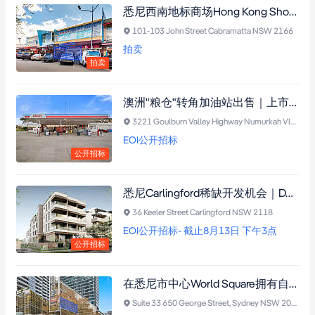
悉尼西南地标商场Hong Kong Shopping Plaza核心铺位公开拍卖｜超25年零空置
101-103 John Street Cabramatta NSW 2166
拍卖
拍卖
澳洲"粮仓"转角加油站出售｜上市公司承租15年，年租逾$27.3万，20公里内仅3座加油站！
3221 Goulburn Valley Highway Numurkah VIC 3636
EOI公开招标
公开招标
悉尼Carlingford稀缺开发机会｜DA已批41套Boarding House，抢占高需求租赁市场
36 Keeler Street Carlingford NSW 2118
EOI公开招标- 截止8月13日 下午3点
公开招标
在悉尼市中心World Square拥有自己的办公室｜5米挑高、自然采光、产权车位，一步到位
Suite 33 650 George Street, Sydney NSW 2000