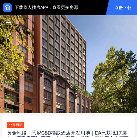
下载华人找房APP，查看更多房源
点击下载
1
/
9
公开招标
黄金地段！悉尼CBD稀缺酒店开发用地｜DA已获批17层