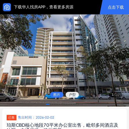
下载华人找房APP，查看更多房源
点击下载
图片
户型
1
/
20
售出时间： 2026-02-02
已售
珀斯CBD核心地段70平米办公室出售，毗邻多间酒店及