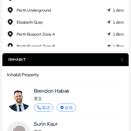
Perth Underground
1.6km
Elizabeth Quay
1.6km
Perth Busport Zone A
1.8km
Perth Busport Zone B
1.8km
East Perth
1.8km
Perth Stadium
2.2km
Inhabit Property
Burswood
2.6km
Brendon Habak
Mount Lawley
2.9km
英文
电话
短信
Surin Kaur