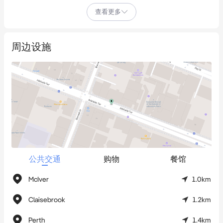
程。周围有充足的停车位，包括Wilson停车场和Hill Street停车
查看更多
场。此外，从建筑门口出发，乘坐Transperth公交在珀斯市中心内
免费出行。

周边设施
办公室位于一楼，可欣赏到Adelaide Terrace的景色。内部设有接
待区、会议室和六个隔间办公室。公共设施包括厨房和洗手间，
均位于办公室外。

请通过电子邮件联系Surin Kaur预约看房：
surin@inhabitproperty.com.au

市政费：每年1,686.20澳元 | 水费：每年1,599.78澳元 | 物业费：
公共交通
购物
餐馆
每季度624.26澳元
McIver
1.0km
Claisebrook
1.2km
Perth
1.4km