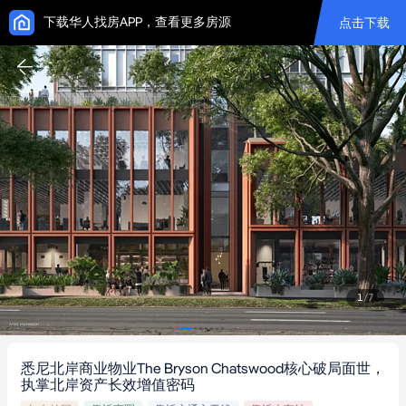
下载华人找房APP，查看更多房源
点击下载
1
/
7
悉尼北岸商业物业The Bryson Chatswood核心破局面世，
执掌北岸资产长效增值密码