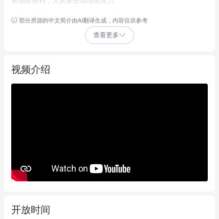
筹地段便利，又具备长期增值潜力。  

部分房源的中文简介由AI翻译生成，内容仅供参考
物业战略性地处于持续发展的Southport优先开发区（PDA）内，
查看更多
周边汇聚政府重大基建项目、成熟商业机构及持续城市更新计
划，为未来资本增长与租户需求提供坚实支撑。  

视频介绍
**投资亮点**  

* **CBD核心地段** – 步行可达Australia Fair购物中心、Chinatown
及Broadwater海滨  

* **高曝光临街面** – 临街位置醒目， signage与品牌展示潜力出众  

* **灵活空间布局** – 可适应办公、医疗、健康护理或高端零售等
多元业态  

* **立体交通网络** – 紧邻G:link轻轨、主干公交线路及Smith 
Street Motorway（直通M1高速公路）  

* **PDA区域优势** – 位于高增长规划区，鼓励混合用途与高密度
开发（需市政厅批准）  

开放时间
* **自用投资两宜** – 既适合企业锁定长期据点，亦契合投资者布