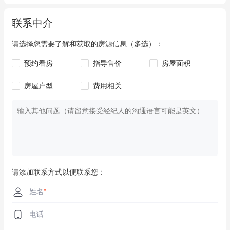
Spano's Supa IGA
3.7km
联系中介
Woolworths
3.9km
请选择您需要了解和获取的房源信息（多选）：
Coles
3.9km
预约看房
指导售价
房屋面积
Woolworths
4.1km
房屋户型
费用相关
Go Go Mart Japanese Grocer
4.4km
Woolworths
4.8km
HARRIS FARM MARKETS
4.8km
Coles
5.0km
请添加联系方式以便联系您：
IGA
5.0km
姓名
*
电话