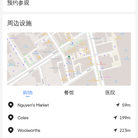
预约参观
局战略性地块  

* **租赁需求旺盛** – 周边政府、法律及医疗机构集群持续推动租
务市场  

周边设施
无论您意在收购CBD战略资产、立足黄金地段拓展业务，或是抢
占昆州东南部发展最快区域先机，29 Davenport Street以其区位
优势、空间弹性与未来增长空间，成就不可多得的机遇。  

**现开放出售与租赁**  

预约独家看房请联系专属代理Robert：0401023501
购物
餐馆
医院
Nguyen's Market
59m
Coles
199m
Woolworths
223m