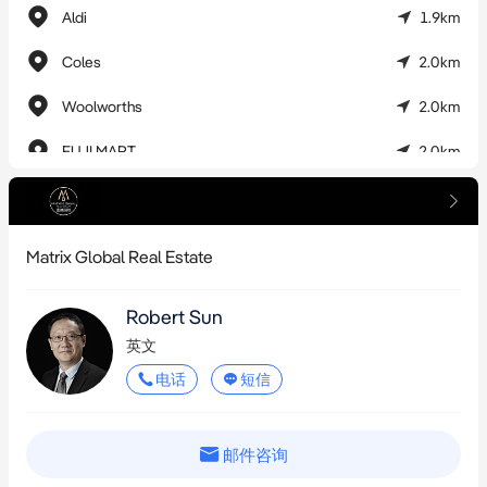
Aldi
1.9km
Coles
2.0km
Woolworths
2.0km
FUJI MART
2.0km
Woolworths
2.7km
Flannerys Benowa
3.3km
Matrix Global Real Estate
Aldi
3.4km
Robert Sun
Woolworths
3.5km
英文
IGA X-press Parkwood
3.6km
电话
短信
Discount Grocery Outlet
3.7km
邮件咨询
Coles
3.7km