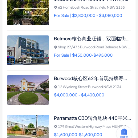
62 Homebush Road Strathfield NSW 2135
For Sale | $2,800,000 - $3,080,000
Belmore核心商业旺铺，双面临街87平米带车位，年租金$42,081澳元，尽享交通导向开发计划增值潜力
Shop 27/473 Burwood Road Belmore NSW 2192
For Sale | $450,000-$495,000
Burwood核心区62年首现持牌寄宿公寓，11套独立租赁+姻亲房，年收益潜力26.5万澳元
12 Wyalong Street Burwood NSW 2134
$4,000,000 - $4,400,000
Parramatta CBD转角地块 440平米开发潜力需市政厅批准 三面临街 E3规划 近Westmead医院商圈
179 Great Western Highway Mays Hill NSW 2145
$1,500,000-$1,600,000