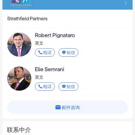
*   未来娱乐与生活街区将提升本地配套

**位置与交通亮点：**

Strathfield Partners
*   步行即达Rhodes Waterside和Rhodes Central购物中心、
Robert Pignataro
Bamboo Lane咖啡馆餐厅、全新Rhodes Recreation Centre及日常
英文
便利设施

电话
短信
*   靠近Rhodes火车站，直达悉尼CBD并可经Epping转乘地铁

*   置身自然环抱，Parramatta River、Brays Bay Reserve以及风景
Elie Semrani
优美的Rhodes Foreshore步道与自行车道近在咫尺

英文
*   在McIlwaine Park享受滨水生活，拥有沙滩、岩石池、烧烤设施
电话
短信
和儿童游乐场

*   邻近DFO、Top Ryde和Wentworth Point商圈，提供更多购物、
餐饮和休闲选择

邮件咨询
*   轻松驶入Homebush Bay Drive和M4高速公路，通勤便捷

*   靠近优质本地学校，适合家庭生活

联系中介