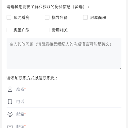
**免责声明：** 本公司在编制本文件时已尽力确保所含信息真实准
请选择您需要了解和获取的房源信息（多选）：
确，但对任何错误、遗漏、不实或误述不承担责任，并免除所有
预约看房
指导售价
房屋面积
相关法律责任。
房屋户型
费用相关
请添加联系方式以便联系您：
姓名
*
电话
邮箱
*
邮编
*