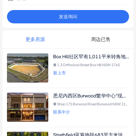
发送询问
更多房源
周边已售
Box Hill社区罕有1,011平米转角地块，坐拥低密度分区，静候梦想家园或未来开发（需市政厅批准）
1-3 Driftwood Street Box Hill NSW 2765
新上市
悉尼内西区Burwood繁华中心“现金牛”临街商铺：长期资深租户+全包支出，步行可至火车站、Burwood Plaza和餐饮街，曝光度拉满！
Shop 175 Burwood Road Burwood NSW 2134
联系中介
Strathfield蓝筹地段683平方米珍稀地块，坐拥东北朝向，毗邻名校区与交通枢纽，重建奢华宅邸良机（需市政厅批准）