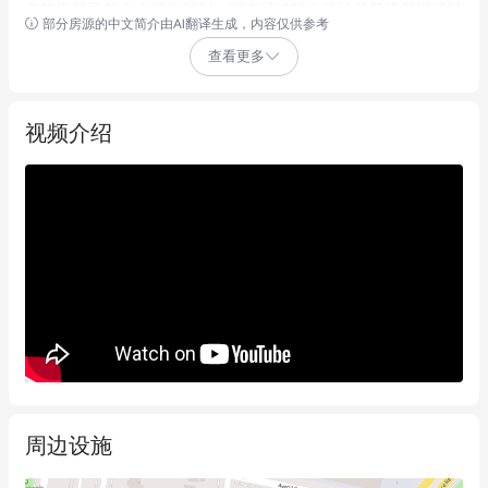
久的街景风貌令人印象深刻。室内经过精心设计的装潢展现了经
部分房源的中文简介由AI翻译生成，内容仅供参考
典木地板、精美天花板、彩色玻璃装饰以及整体宽敞舒适的空间
查看更多
布局。住宅核心区域是开阔的开放式厨房、客厅和餐厅区，通过
宽大门窗与户外无缝连接，营造出流畅的室内外生活体验。步入
私密的娱乐天堂，带顶户外凉亭、柴火披萨烤箱和景观花园一应
视频介绍
俱全，全年皆宜举办聚会。

**主要特色：**

*   坐拥689平方米转角地块，双面临街

*   R4高密度住宅分区，具备开发潜力

*   容积率1.7:1，建筑限高31米

*   经典时期建筑外立面，配宽大阳台和成熟花园

*   多个生活区域，包括正式客厅、家庭活动区和用餐区

*   特色装饰包括彩色玻璃窗、壁炉、挑高精美天花板、水晶吊灯
周边设施
和木饰细节

*   设施齐全的厨房，配备燃气灶台、早餐吧台及花园景观
