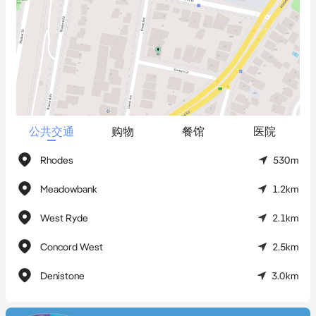
*   四间宽敞卧室，布局灵活适合家庭生活

*   四卧/上层休息区适合用作家庭办公室或客房

*   两间浴室加内部洗衣房，楼下配备分体式空调

*   智能布线住宅，光纤到户（FTTP）连接

*   两个燃气接口，便于室内取暖

*   私密后院，带景观花园和开阔草坪区域

*   带顶户外娱乐区，配备柴火披萨烤箱

公共交通
购物
餐馆
医院
*   独立工作间及相邻储物棚，提供额外储物或工作空间

Rhodes
530m
*   太阳能电池板系统，提升能源效率

*   安全街外停车区，可容纳多辆车

Meadowbank
1.2km
West Ryde
2.1km
**已获批未来开发项目：**

Concord West
2.5km
*   已获批新建学校，距离约90米

Denistone
3.0km
*   已获批Rhodes Ferry Wharf，作为Rhodes Place战略的一部分，
新增渡轮服务直通悉尼CBD和Parramatta CBD
