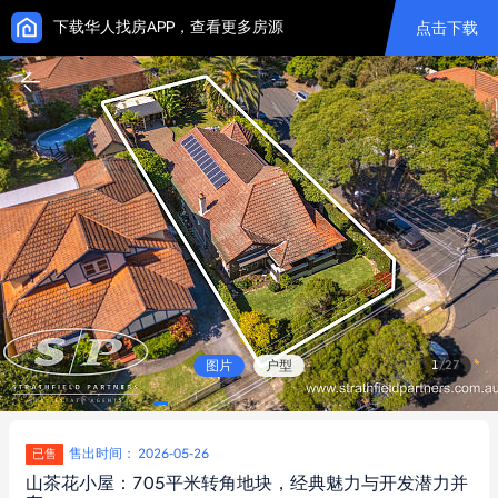
下载华人找房APP，查看更多房源
点击下载
图片
户型
1
/
27
售出时间： 2026-05-26
已售
山茶花小屋：705平米转角地块，经典魅力与开发潜力并