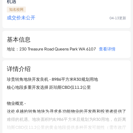
机遇
知名校网
成交价未公开
04-13
更新
基本信息
地址
：
230 Treasure Road Queens Park WA 6107
查看详情
详情介绍
珍贵转角地块开发良机 - 8986平方米R30规划用地

核心地段多重开发选择 距珀斯CBD仅11.2公里

物业概览 -

这处卓越的转角地块为寻求多功能物业的开发商和投资者提供了
难得的机遇。地块面积约8,986平方米且规划为R30用地，在距离
珀斯CBD仅11.2公里的黄金地段提供多种开发可能性（需市政厅