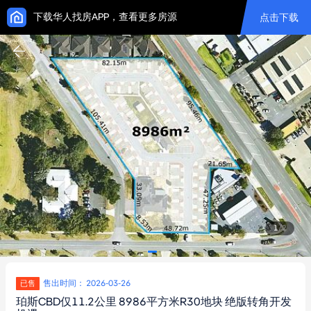
下载华人找房APP，查看更多房源
点击下载
1
/
2
售出时间： 2026-03-26
已售
珀斯CBD仅11.2公里 8986平方米R30地块 绝版转角开发