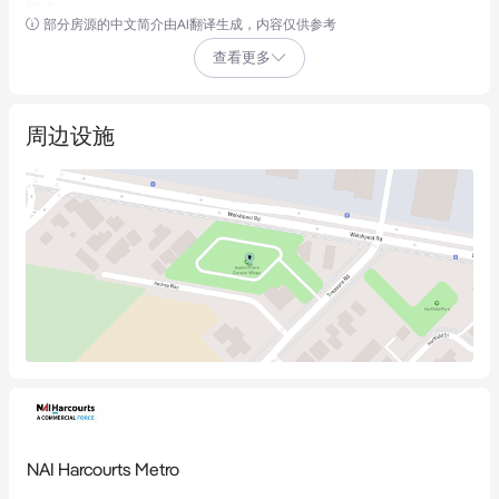
批准）。

部分房源的中文简介由AI翻译生成，内容仅供参考
查看更多
核心特色 -

• 土地面积：8,986平方米（约）

• 用地规划：R30 - 具备多重开发选择

周边设施
• 交通便利：距珀斯CBD仅11.2公里

• 优越区位：紧邻珀斯机场与热门Carousel购物中心

现有设施 -

• 1套带办公室的两居室管理员住宅

• 3套单居室公寓

• 公共卫浴区

• 58个房车营地

• 5个帐篷营地

开发潜力 -

NAI Harcourts Metro
凭借充裕的土地面积和R30规划许可，该物业适合进行住宅公