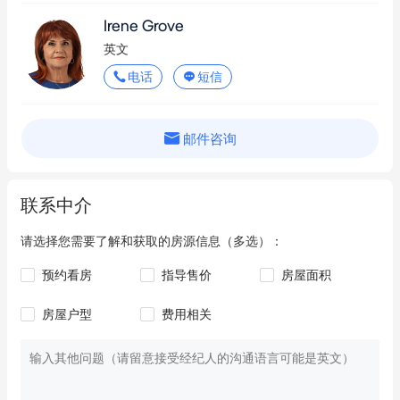
寓、联排别墅等多种再开发，亦可继续作为房车营地或混合用途
Irene Grove
住宿运营（需相关审批）。现有设施可提供即时租金收益，并为
英文
分阶段开发提供灵活性。

电话
短信
区位优势 -

• 主干道与公交系统便捷可达

邮件咨询
• 数分钟直达珀斯机场 - 适合游客及通勤工作者

• 邻近学校、公园及社区设施

联系中介
• 步行可至Carousel购物中心，享受多元零售、餐饮与娱乐选择

请选择您需要了解和获取的房源信息（多选）：
总结 -

预约看房
指导售价
房屋面积
此类机遇实属罕见。无论您是精明的开发商、投资者或运营商，
这处配备多重现有设施且规划灵活的转角地块都将成为实现您愿
房屋户型
费用相关
景的理想画布。切勿错失在珀斯最具发展潜力地段获取优质物业
的良机。
