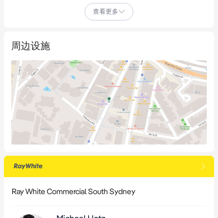
分稀缺。

查看更多
得益于高人流量，距离Kings Cross火车站仅几步之遥，靠近公交
站和Darlinghurst路上的车流，已建立的运营商DTMP Enterprise 
周边设施
Pty（以Savoey餐厅及酒吧名义经营）已签订了一份为期五年的续
租合同，并于2024年11月执行了新的五年续约选项。

• 已建立的长期租户

• 配备隔油池和商用厨房

• 优质餐饮+酒牌许可

• 5年×5年租约

• 第一年租金为91,000澳元加GST

• 租期（5年）从2024年11月1日开始至2029年10月31日结束

• 续租期（5年）从2029年11月1日开始至2034年10月31日结束

• 年租金固定增长4%

Ray White Commercial South Sydney
如需获取更多信息备忘录并进一步讨论此机会，请联系独家代理