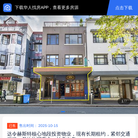
下载华人找房APP，查看更多房源
点击下载
1
/
7
售出时间： 2025-10-15
已售
达令赫斯特核心地段投资物业，现有长期租约，紧邻交通