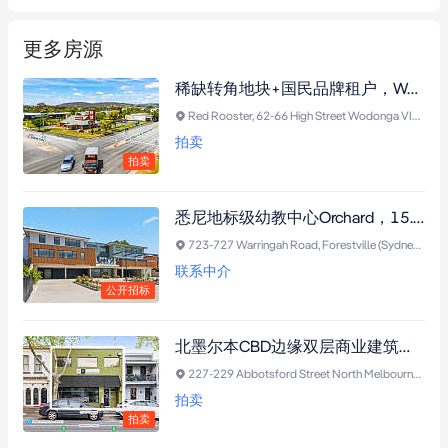
更多房源
稀缺转角地块+国民品牌租户，Wodonga Red Rooster物业，全新10年净租约
Red Rooster, 62-66 High Street Wodonga VIC 3690
拍卖
拍卖
悉尼地标级幼教中心Orchard，15.5年三重净租约稳固收益至2040年
723-727 Warringah Road, Forestville (Sydney) NSW Forestville NSW 2087
联系中介
公开招标
北墨尔本CBD边缘双层商业建筑，黄金地段，蓝筹租户100%承租
227-229 Abbotsford Street North Melbourne VIC 3051
拍卖
拍卖