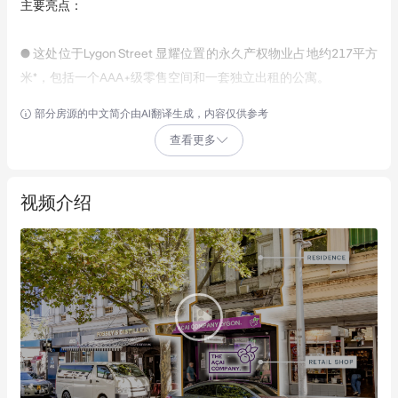
主要亮点：
● 这处位于Lygon Street 显耀位置的永久产权物业占地约217平方
米*，包括一个AAA+级零售空间和一套独立出租的公寓。
部分房源的中文简介由AI翻译生成，内容仅供参考
● 底层承租商为‘The Acai Company’，签订了为期3年的租约，每
查看更多
年享有4%的租金增长
● The Acai Company 是维州的一个知名品牌，在墨尔本大都会区
视频介绍
设有两家分店。
● 1层是一套1居室公寓，底层是经过翻新的零售空间，享有Lygon 
Street的临街优势。
● 地理位置优越，距离墨尔本著名的大学区仅250米*，直接面向
14万名以上的学生——这是零售业的主要推动力。