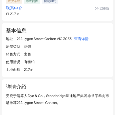
近火车站
靠近商圈
稳定租约
联系中介
04-12
更新
217
㎡
基本信息
地址
：
211 Lygon Street Carlton VIC 3053
查看详情
房屋类型
：
商铺
销售方式
：
出售
使用情况
：
有租约
土地面积
：
217㎡
详情介绍
受托于清算人Dye & Co，Stonebridge世通地产集团非常荣幸向市
场推荐211 Lygon Street, Carlton。