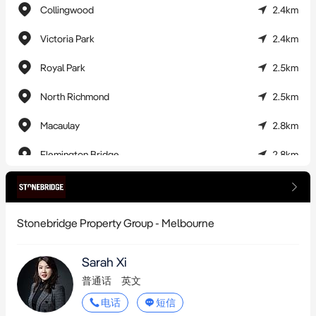
Collingwood
2.4km
Victoria Park
2.4km
Royal Park
2.5km
North Richmond
2.5km
Macaulay
2.8km
Flemington Bridge
2.8km
Jewell
2.9km
Rushall
3.0km
Stonebridge Property Group - Melbourne
Sarah Xi
普通话
英文
电话
短信