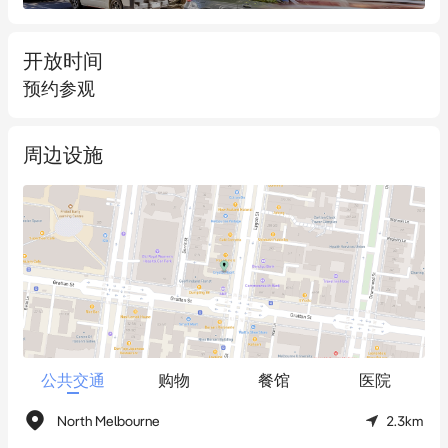
● 极佳的零售地段，周围有 Brunetti's、Carlton Wine Room、
Woolworths、400 Gradi 和 DOC 等标志性零售商。
开放时间
预约参观
● 距离墨尔本中央商务区仅800米*，周围有众多公共交通设施，
包括Swanston Street有轨电车网络（250米*）和墨尔本中央火车
周边设施
站（1公里*）。
● 年收入 60,332 澳元 + GST*
如需获取更多信息或安排物业开放，请联系销售代理商
Stonebridge世通地产集团。
*大约数据
公共交通
购物
餐馆
医院
North Melbourne
2.3km