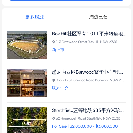
更多房源
周边已售
Box Hill社区罕有1,011平米转角地块，坐拥低密度分区，静候梦想家园或未来开发（需市政厅批准）
1-3 Driftwood Street Box Hill NSW 2765
新上市
悉尼内西区Burwood繁华中心“现金牛”临街商铺：长期资深租户+全包支出，步行可至火车站、Burwood Plaza和餐饮街，曝光度拉满！
Shop 175 Burwood Road Burwood NSW 2134
联系中介
Strathfield蓝筹地段683平方米珍稀地块，坐拥东北朝向，毗邻名校区与交通枢纽，重建奢华宅邸良机（需市政厅批准）
62 Homebush Road Strathfield NSW 2135
For Sale | $2,800,000 - $3,080,000