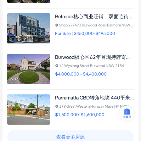
Belmore核心商业旺铺，双面临街87平米带车位，年租金$42,081澳元，尽享交通导向开发计划增值潜力
Shop 27/473 Burwood Road Belmore NSW 2192
For Sale | $450,000-$495,000
Burwood核心区62年首现持牌寄宿公寓，11套独立租赁+姻亲房，年收益潜力26.5万澳元
12 Wyalong Street Burwood NSW 2134
$4,000,000 - $4,400,000
Parramatta CBD转角地块 440平米开发潜力需市政厅批准 三面临街 E3规划 近Westmead医院商圈
179 Great Western Highway Mays Hill NSW 2145
$1,500,000-$1,600,000
查看更多房源