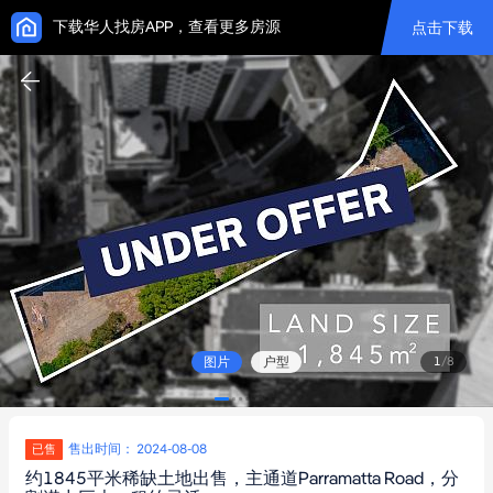
下载华人找房APP，查看更多房源
点击下载
图片
户型
1
/
8
售出时间： 2024-08-08
已售
约1845平米稀缺土地出售，主通道Parramatta Road，分