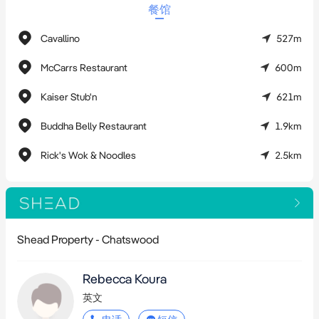
占重要地段的难得机遇。

餐馆
Cavallino
527m
如需了解更多关于任一物业的信息，请联系：

McCarrs Restaurant
600m
Rebecca Koura

Kaiser Stub'n
621m
0408 675 386 | rebecca.koura@shead.com.au

Buddha Belly Restaurant
1.9km
Bill Geroulis

Rick's Wok & Noodles
2.5km
0413 100 200 | bill@shead.com.au

免责声明：所有数据仅用于提供信息，虽已尽力确保其准确性，
但 Shead Property 不保证或担保信息的准确性、完整性或时效
Shead Property - Chatswood
性。
Rebecca Koura
英文