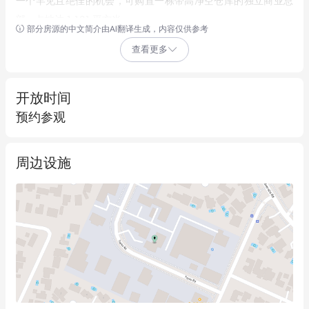
一个罕见且绝佳的机会，可购置一栋带高净空仓库的独立商业总
部，占地达 1,181 平方米。

部分房源的中文简介由AI翻译生成，内容仅供参考
查看更多
该物业采用高品质砖混结构，包括一栋商业办公楼与后方无柱高
净空仓库完美融合，总建筑面积 657 平方米。地块位于街道地势
较高一侧，享有极佳的临街展示面、出色的功能性和卓越的运营
开放时间
灵活性。

预约参观
如此高水准的机会在市场上极为罕见，使其成为寻求尊贵总部的
周边设施
自用业主或希望在供应紧张的优质区域购置高资产的投资者的理
想之选。凭借其战略位置、多功能改造以及强劲的土地价值，19 
Tepko Road 已为受益于悉尼北部海滩及更广泛都会区的持续增长
做好了充分准备。

毗邻的 Terrey Hills 17 Tepko Road 物业亦提供重大额外机会——一
处 1,560 平方米的转角地块正在出售。同时购入两处物业将形成
极具吸引力的规模化土地组合，为买家提供在此稀缺工业区内抢