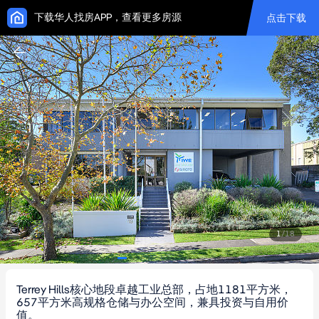
下载华人找房APP，查看更多房源
点击下载
1
/
18
Terrey Hills核心地段卓越工业总部，占地1181平方米，
657平方米高规格仓储与办公空间，兼具投资与自用价
值。