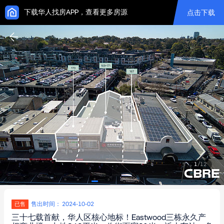
下载华人找房APP，查看更多房源
点击下载
1
/
12
售出时间： 2024-10-02
已售
三十七载首献，华人区核心地标！Eastwood三栋永久产