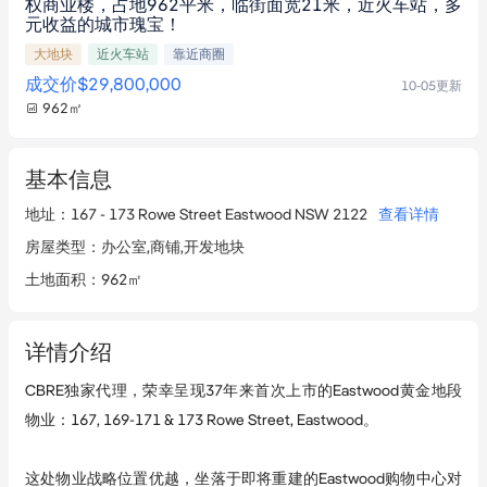
权商业楼，占地962平米，临街面宽21米，近火车站，多
元收益的城市瑰宝！
大地块
近火车站
靠近商圈
成交价
$29,800,000
10-05
更新
962
㎡
基本信息
地址
：
167 - 173 Rowe Street Eastwood NSW 2122
查看详情
房屋类型
：
办公室,商铺,开发地块
土地面积
：
962㎡
详情介绍
CBRE独家代理，荣幸呈现37年来首次上市的Eastwood黄金地段
物业：167, 169-171 & 173 Rowe Street, Eastwood。
这处物业战略位置优越，坐落于即将重建的Eastwood购物中心对