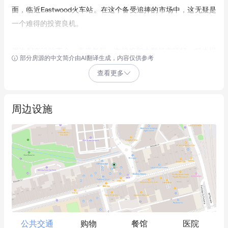
面，临近Eastwood火车站。在这个备受追捧的市场中，这无疑是
一个难得的投资良机。
周边配套设施齐全，高级餐厅、咖啡馆和大型超市环绕，极大提
部分房源的中文简介由AI翻译生成，内容仅供参考
升了物业的整体价值和吸引力。
查看更多
主要亮点：
周边设施
- 三栋永久产权商业楼，租户包括高档超市、餐厅、验光师、律师
事务所和美容诊所
- 收入来源稳定多元，现有长期租约年净收入约623,313澳元，且
有固定年度增长
- 占地面积达962平方米*，Rowe St临街面宽21米*，后巷通过
Hillview Lane进出
- 优越的规划控制，区划为MU1-混合用途，高度限制为15.5米
- 位于著名的Rowe St商圈核心，是Eastwood购物和餐饮区的中心
公共交通
购物
餐馆
医院