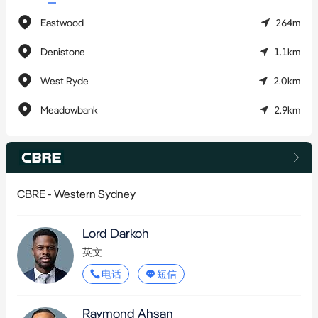
地带
- 距Eastwood火车站仅350米*，公共交通便利，周边有充足公共
Eastwood
264m
停车位
Denistone
1.1km
- 对面是Eastwood购物中心，根据Eastwood镇中心总体规划即将
重建
West Ryde
2.0km
- 毗邻多所知名小学和中学
Meadowbank
2.9km
该物业将于2024年10月2日（星期三）上午10点通过现场公开拍
卖方式出售。
CBRE - Western Sydney
如需了解更多信息或访问尽职调查资料，请联系CBRE独家销售团
队。
Lord Darkoh
*约数
英文
电话
短信
Raymond Ahsan