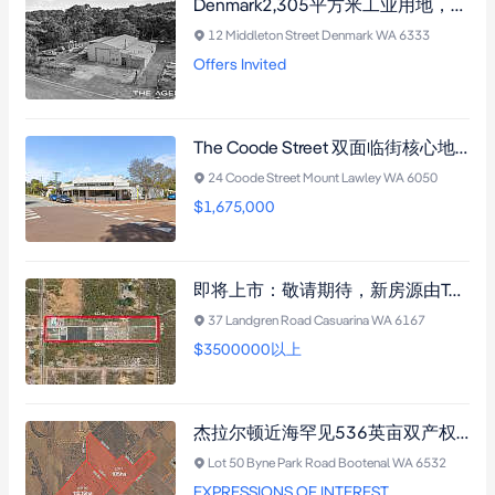
Denmark2,305平方米工业用地，292平方米仓库，办公存储兼备，邻近市中心。
12 Middleton Street Denmark WA 6333
Offers Invited
The Coode Street 双面临街核心地段，居住和商业许可，597平方米灵活布局投资良机。
24 Coode Street Mount Lawley WA 6050
$1,675,000
即将上市：敬请期待，新房源由Team Rash隆重推出，详情请访问网站咨询。
37 Landgren Road Casuarina WA 6167
$3500000以上
杰拉尔顿近海罕见536英亩双产权自给自足农场，丰富水资源及农用设施，适宜多种农业投资。
Lot 50 Byne Park Road Bootenal WA 6532
EXPRESSIONS OF INTEREST