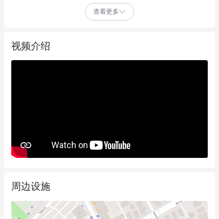
该物业配备齐全的办公家具、董事会议室和投影仪，无论是向客
查看更多
户展示精彩创意还是用于教育目的都堪称完美之选。大楼内设有
充足的停车位，为您和客户提供便利的停泊选择。

视频介绍
在这个充满活力的市场中，探索无限商机与发展潜力。得天独厚
的位置让您无需自带午餐，尽情享受周边的咖啡馆和餐厅，或在
工作之余与客户共饮畅谈。这个黄金地段正等待着助力您的业务
更上一层楼。

免责声明：尽管我们在准备此广告时已尽最大努力确保准确性，
但不能保证完全准确。据我们所知，所列信息准确无误，但可能
随时发生变化，这往往超出我们的控制范围。潜在购买者应自行
询问以确认所有相关事项。此处详情不构成业主或代理人的任何
声明，并明确排除在任何合同之外。

周边设施
免责声明：

此信息仅供一般参考之用，基于卖方提供的信息，可能会有所变