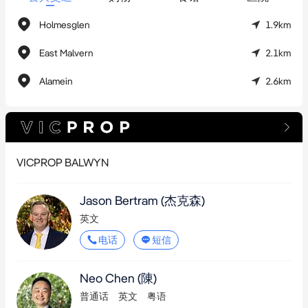
Holmesglen
1.9km
此机遇让您能够：

East Malvern
2.1km
• 评估并潜在利用现有结构改造

Alamein
2.6km
• 重新设计以适应当前施工和销售条件

• 在经认证的住宅需求走廊把握机会

• 在蓝筹地段获取战略性土地

VICPROP BALWYN
本物业适合成熟的开发商、建筑开发商及熟悉规划流程和结构评
估的战略投资者。

Jason Bertram
(杰克森)
英文
销售文件备索。

电话
短信
免责声明：本文所含信息由第三方提供，仅供参考。本报告中任
何信息均不可作为财务或法律依据。尽管我们已尽力确保上述信
Neo Chen
(陳)
息的准确性，但须强调此处所列细节仅供参考，并不构成业主或
普通话
英文
粤语