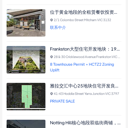
位于黄金地段的全租赁餐饮投资机遇 - Top Noodle House餐厅3+3年租约，年租金$77,233澳元，转角旺铺带地下车位
2/1 Colombo Street Mitcham VIC 3132
联系中介
Frankston大型住宅开发地块：1925平方米联排别墅项目，已获DA许可，位于HCTZ2规划区，享11米建筑高度，邻近交通与生活设施
28 & 30 Cricklewood Avenue Frankston VIC 3199
8 Townhouse Permit + HCTZ2 Zoning
Uplift
雅拉交汇中心25地块住宅开发良机，已获规划许可，紧邻墨尔本CBD，占地45,911m²，含23住宅地块及1超大生活用地。
41-43 Hoddle Street Yarra Junction VIC 3797
PRIVATE SALE
Notting Hill核心地段双临街商铺，总占地超500㎡，展示面佳，后巷通达，投资开发潜力巨大（需市政厅批准）