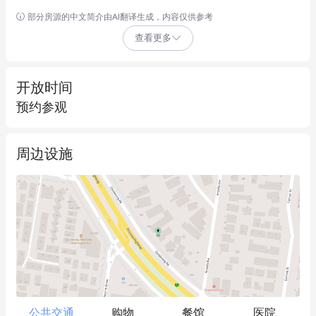
部分房源的中文简介由AI翻译生成，内容仅供参考
此前曾获批建造一座精品多层住宅开发项目，包含10套带地下停
查看更多
车位的公寓。该许可现已失效，为潜在买家提供了灵活性，可根
据当前市场状况重新评估、修改或提交修订方案（需市政厅批
准）。

开放时间
预约参观
核心优势

周边设施
• 占地面积约878平方米

• 主干道显要临街面

• 现有地基及混凝土结构就位

• 周边中型密度开发活动活跃

• 步行即达Chadstone购物中心

• 直通M1高速公路、Monash大学及公交系统

在当前开发用地紧缺、可行性评估至关重要的市场环境下，具备
部分完工土木工程的场地日益稀缺。

公共交通
购物
餐馆
医院