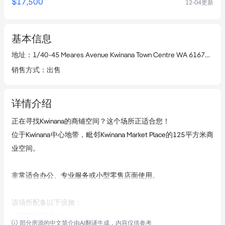
$17,500
12-04
更新
基本信息
地址
：
1/40-45 Meares Avenue Kwinana Town Centre WA 6167
查看
销售方式
：
出售
详情介绍
正在寻找Kwinana的商铺空间？这个场所正适合您！

位于Kwinana中心地带，毗邻Kwinana Market Place的125平方米商
业空间。

非常适合办公、专业服务或小型零售店面使用。

该场所配备以下设施：

- 面积125平方米

部分房源的中文简介由AI翻译生成，内容仅供参考