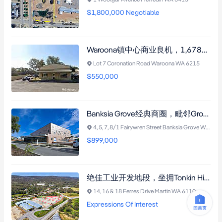
$1,800,000 Negotiable
Waroona镇中心商业良机，1,678平方米大地块，300平方米商用建筑，灵活用途，投资者或自主开发皆宜。
Lot 7 Coronation Road Waroona WA 6215
$550,000
Banksia Grove经典商圈，毗邻Grow Medical Group，丰富停车位和灵活购置方案，适合咨询与办公。
4, 5, 7, 8/1 Fairywren Street Banksia Grove WA 6031
$899,000
绝佳工业开发地段，坐拥Tonkin Highway每日超4.75万车流，临近超市、医疗及零售设施，开发潜力无限。
14, 16 & 18 Ferres Drive Martin WA 6110
Expressions Of Interest