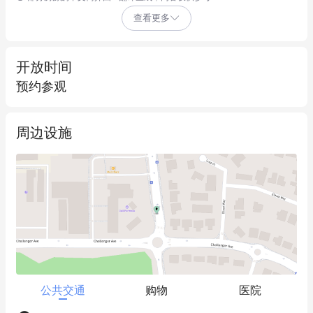
- 共用入口大堂

查看更多
- 员工休息室

- 男女分区卫生间

- 储物空间

开放时间
- 后方卷帘门通道

预约参观
这处空间用途广泛，拥有充足的停车位，为您的业务提供绝佳的
周边设施
人流量和曝光度。

租金极具竞争力，欢迎前来实地考察。请致电Tony Romano：
0407 388 139。
公共交通
购物
医院