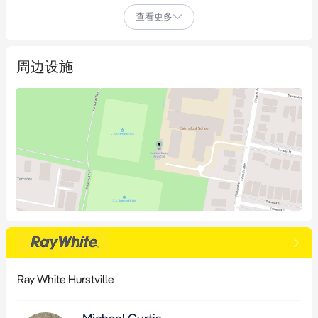
查看更多
- 前厅办公室/接待区

- 独立男女卫生间

周边设施
- 配备户外座位的现场咖啡厅

- 比邻John R Turk、Bunnings、Fitness First、Reece Plumbing、
Repco等知名商户

- E4工业综合用地

- 位置便利，毗邻M5高速公路出入口、Sydney Airport和Port 
Botany

Ray White Hurstville
- 靠近新建M6高速公路交汇处，连接Arncliffe的新M5高速公路至
President Ave Kogarah
