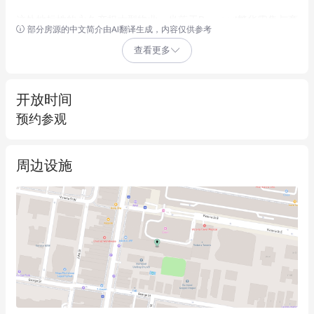
这处地标性的永久产权大型物业，坐落于Burwood繁华零售与商
部分房源的中文简介由AI翻译生成，内容仅供参考
业区的核心地段。该物业占地1,980平方米，地块位置优越，可从
查看更多
Burwood Road步行出入，车辆可从Victoria Street进出。作为一
处稀缺的持有资产，它为您提供了一个绝佳的机会，让您在Inner 
West最繁华的商业步行街上，拥有这片最优质的物业之一。
开放时间
预约参观
该物业现有建筑为一栋面积约1,870平方米的大型商住两用楼，包
含零售和办公空间。无论对于建筑开发商还是长期投资者而言，
周边设施
都蕴藏着巨大的潜力。
此地块拥有灵活的MU1混合用途土地规划，且有利的规划控制政
策为其带来了巨大的开发增值潜力。其地理位置得天独厚，将直
接受益于Burwood Town Centre的持续升级改造以及州政府在基础
设施和开发项目上的投资。
物业亮点：