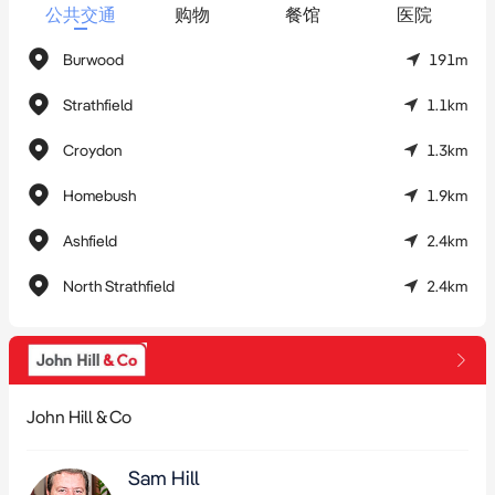
公共交通
购物
餐馆
医院
土地面积达1,980平方米
Burwood
191m
现有永久产权混合用途建筑，面积1,883平方米
双层停车场，可容纳约50辆车
Strathfield
1.1km
可观的净持有收入
Croydon
1.3km
巨大的再开发和增值潜力
地处Westfield Burwood与Burwood火车站之间
Homebush
1.9km
现场拍卖：2025年12月11日下午2点30分
Ashfield
2.4km
参观请严格遵守预约：Sam Hill 0419 747 440
North Strathfield
2.4km
拍卖信息
时间：2025年12月11日星期四，下午2点30分
John Hill & Co
地点：物业现场
Sam Hill