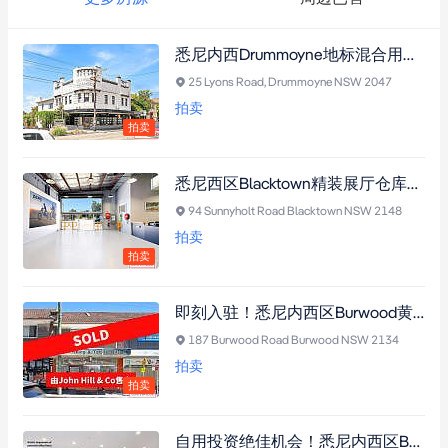
悉尼内西Drummoyne地标混合用途投资物业，55年来首度上市，含商铺、办公室及公寓，年租金收入丰厚，交通便利
25 Lyons Road, Drummoyne NSW 2047
拍卖
拍卖
悉尼西区Blacktown精装展厅仓库，882.9㎡稀缺主干道物业，30米高曝光临街面，位于悉尼黄金商业走廊，M7高速便捷通勤
94 Sunnyholt Road Blacktown NSW 2148
拍卖
拍卖
即刻入驻！悉尼内西区Burwood黄金地段稀缺零售物业，135平双层，前后双通道设计，停车场配套，MUI规划，极具升值空间
187 Burwood Road Burwood NSW 2134
拍卖
拍卖
自用投资绝佳机会！悉尼内西区Burwood 112平米精品办公空间，采光充沛，电梯直达，地下车位配套，$47.5万起抢占先机