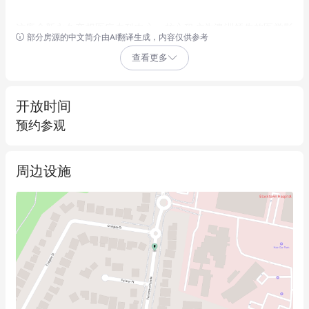
这座全新永久产权医疗专科中心，核心租户为澳洲领先的医学影
部分房源的中文简介由AI翻译生成，内容仅供参考
像诊断机构 PRP Diagnostic Imaging，并签有 10 年全新净租约。
查看更多
此外还有多家优质医疗机构入驻，包括 Blacktown Dermatology、
Panorama GP & Medical Centre 以及 Rehab Pro，形成协同效应，
提升整体运营稳定性。
开放时间
预约参观
实力雄厚的主要租户
PRP Diagnostic Imaging 是澳大利亚领先的医学影像机构，每年服
周边设施
务患者逾 100 万人，由 IFM Investors 与 UniSuper 共同持有（合
计管理资产达 $3,810 亿）。
全新高质量医疗设施
为医疗用途量身打造的1,742 平方米*三层先进设施，于 2024 年
年底全新建成，享有显著折旧抵税优惠，进一步提高投资回报
率。