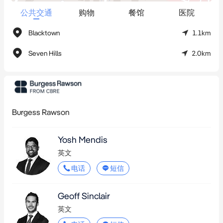
优秀的曝光度和交通可达性
公共交通
购物
餐馆
医院
坐落于1,194 平方米*黄金转角地段，坐拥总长 101 米*的三重临街
Blacktown
1.1km
面，且配备 100 个地下停车位*，有效提升患者和医务人员的交通
便利性，强化整体运营体验。
Seven Hills
2.0km
核心医疗枢纽区位
坐落于西悉尼最大医疗区，紧邻 Blacktown 医院与西悉尼大学医
学院，距离悉尼市中心仅 35 公里*、Parramatta CBD 仅 14 公里
Burgess Rawson
*，具备快速增长的人口与持续攀升的医疗需求，区域发展潜力巨
大。
Yosh Mendis
英文
电话
短信
Geoff Sinclair
英文