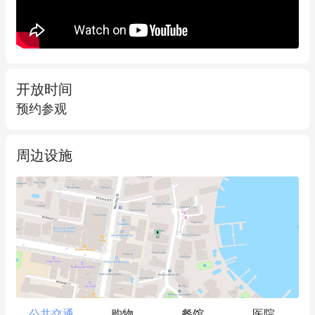
- 位于高地势处，可欣赏Elizabeth Bay和Port Jackson Bay的壮丽
全景水景
- 配备可调节遮阳棚的清新娱乐阳台，为招待客人和享受海风创造
了完美环境
开放时间
- 为具有远见的买家带来难得良机：可翻通过翻新改造成整层公
预约参观
寓，以最大化投资回报（需市政厅批准）
- 有潜力利用未充分利用的规划控制，在现有结构上增建额外公寓
（需市政厅批准）
周边设施
- 获得分契式物业计划认证，为投资者提供通过分契式物业计划细
分出售的选择
- 可充分利用悉尼持续旺盛的住宅需求获取高额利润
- 享受充满活力的生活方式，毗邻热门公园、咖啡馆、餐厅、酒吧
和商店
- 卓越的城市便利性，步行13分钟即可到达Kings Cross火车站，2
分钟车程可达Martin Place火车/地铁站*
公共交通
购物
餐馆
医院