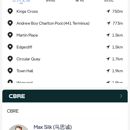
如需更多信息或希望访问尽职调查资料，请联系我们的独家销售
代理。
Kings Cross
750m
Andrew Boy Charlton Pool (441 Terminus)
773m
Elizabeth Bay的11a Billyard Avenue现通过EOI公开招标方式出
售，截止日期为2024年9月25日星期三下午4点（澳大利亚东部标
Martin Place
1.5km
准时间）
Edgecliff
1.5km
*大约
Circular Quay
1.7km
Town Hall
1.9km
Wynyard
1.9km
Capitol Square
2.3km
Central Grand Concourse
2.4km
CBRE
Cremorne Point Wharf, Milson Rd
2.4km
Max Silk
(马思诚)