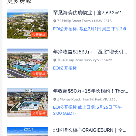
更多房源
罕见海滨优质物业｜逾7,632㎡*土地配近4,000㎡现代化建筑，空置出售，R2区划，适用养老/开发/住宿等多元用途
72 Phillip Street Thirroul NSW 2515
EOI公开招标- 截止7月1日 周三 下午2点
公开招标
年净收益$153万+！西北“增长引擎”医疗资产，全澳医疗巨头承租，距火车站仅340米
38-40 Gap Road Sunbury VIC 3429
EOI公开招标
公开招标
年收超$50万+15年长租约！Thornhill Park全新顶级早教资产，附医疗规划，稳健投资必抢机遇
1 Murray Road, Thornhill Park VIC 3335
EOI公开招标 截止日期: 3月25日 下午
2:00 (AEDT)
公开招标
北区增长核心CRAIGIEBURN｜全新建成顶级早教资产，20年超长租约+知名品牌承租，锁定长期稳定现金流！