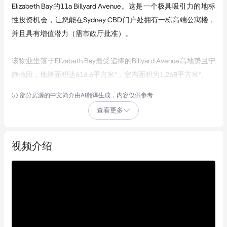
Elizabeth Bay的11a Billyard Avenue。这是一个极具吸引力的地标
性投资机会，让您能在Sydney CBD门户处拥有一栋高端公寓楼，
并且具有增值潜力（需市政厅批准）。
该物业坐落于Elizabeth Bay最受追捧的Billyard Avenue高地势且宁
静地段，地块面积达616.6平方米*，室内面积为1,268平方米*。
部分房源的中文简介由AI翻译生成，内容仅供参考
这处物业不仅是理想的居住和投资场所，更是通往Sydney顶级生
查看更多
活方式的门户。
主要亮点：
视频介绍
- 优质投资机会，由著名建筑师事务所Burley Katon Halliday设计
的豪华公寓楼
- 四层建筑，包含6套三卧室公寓和11个安全停车位
- 宽敞的617平方米*土地面积和1,268平方米*的室内面积
- 采用高端耐用材料设计，极具魅力