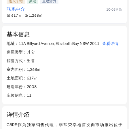
近火车站
豪宅
重建潜力
联系中介
10-05
更新
617
㎡
1,268
㎡
基本信息
地址
：
11A Billyard Avenue, Elizabeth Bay NSW 2011
查看详情
房屋类型
：
其它
销售方式
：
出售
室内面积
：
1,268㎡
土地面积
：
617㎡
建造年份
：
2008
车位信息
：
11
详情介绍
CBRE作为独家销售代理，非常荣幸地首次向市场推出位于