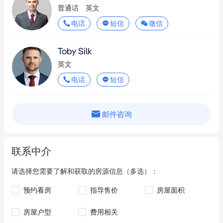
Paddy's Markets
2.5km
普通话
英文
Maritime Museum (389 terminus)
2.6km
电话
短信
微信
Exhibition Centre
2.7km
Toby Silk
Convention
2.7km
英文
电话
短信
Pyrmont Bay
2.7km
The Star
2.9km
邮件咨询
Milsons Point
2.9km
联系中介
请选择您需要了解和获取的房源信息（多选）：
预约看房
指导售价
房屋面积
房屋户型
费用相关