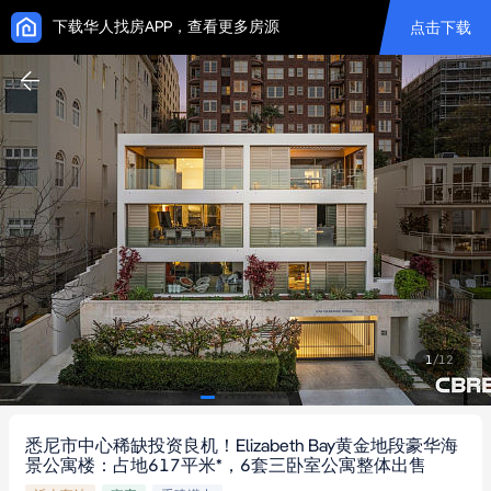
下载华人找房APP，查看更多房源
点击下载
1
/
12
悉尼市中心稀缺投资良机！Elizabeth Bay黄金地段豪华海
景公寓楼：占地617平米*，6套三卧室公寓整体出售