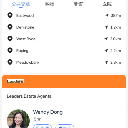
- 年度租金收益：

公共交通
购物
餐馆
医院
  * 当前租金收入：169,772.52澳元/年（另加GST）

Eastwood
387m
  * 年租金涨幅：固定3%

Denistone
1.2km
- 免费物业报告下载地址：

West Ryde
2.0km
https://www.beforeyoubuy.com.au/reports/unit-113-52-rowe-
street-eastwood-nsw-2122/strata

Epping
2.2km
Meadowbank
2.8km
详情咨询与看房安排：

请联系：Wendy Dong

手机：0433 738 366

邮箱：wendy@leadersestateagents.com
Leaders Estate Agents
Wendy Dong
英文