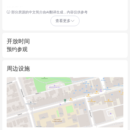
物业亮点：

部分房源的中文简介由AI翻译生成，内容仅供参考
- 商铺面积：188平方米

查看更多
- 现为知名美发美容沙龙，配备高端内部装修

- 投资稳定，现有租金收益且年涨幅锁定3%

- 位于商业建筑内的零售空间，人流量持续稳定

开放时间
- 周边商业业态丰富，涵盖餐厅、超市及办公楼，商业氛围浓厚

预约参观
- 步行约200米可达Eastwood火车站及城市公交枢纽，交通便利
性出众

周边设施
核心数据：

- 年度支出：

  * 物业费：43,052澳元（管理费40,559澳元+维修基金2,493澳
元）

  * 市政费：2,824澳元

  * 水费：115澳元
