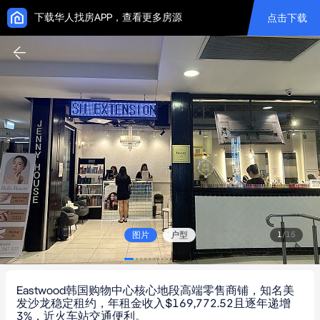
下载华人找房APP，查看更多房源
点击下载
图片
户型
1
/
15
Eastwood韩国购物中心核心地段高端零售商铺，知名美
发沙龙稳定租约，年租金收入$169,772.52且逐年递增
3%，近火车站交通便利。