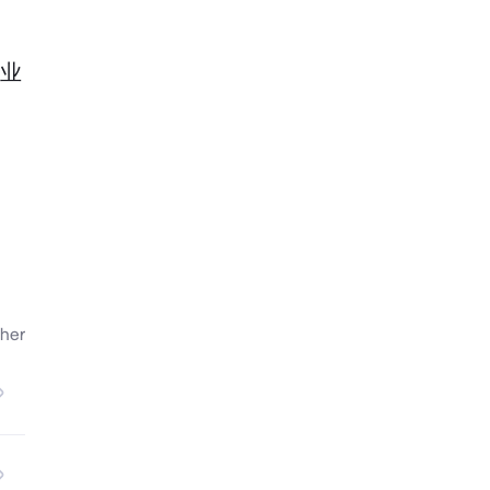
工业
公司
采光
her