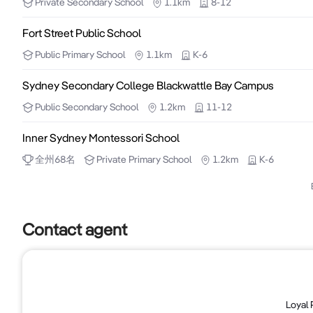
Private
Secondary School
1.1km
8-12
物业可立即空置交割。欲了解更多详情，请联系Jack Bao ***
Fort Street Public School
Public
Primary School
1.1km
K-6
Sydney Secondary College Blackwattle Bay Campus
Public
Secondary School
1.2km
11-12
Inner Sydney Montessori School
全州
68
名
Private
Primary School
1.2km
K-6
Contact agent
Loyal 