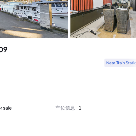
09
Near Train Stati
r sale
车位信息
1