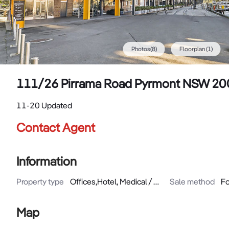
Photos
(
8
)
Floorplan
(1)
111/26 Pirrama Road Pyrmont NSW 20
11-20 Updated
Contact Agent
Information
Property type
Offices,Hotel, Medical / Consulting
Sale method
Fo
Map