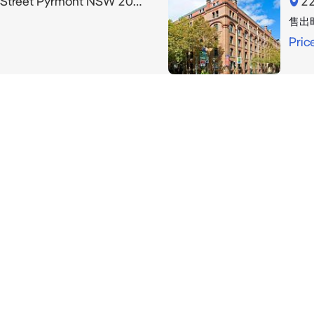
 Street Pyrmont NSW 2009
22
售出
Pric