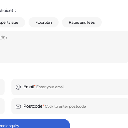
choice)
：
operty size
Floorplan
Rates and fees
Email
*
Postcode
*
end enquiry