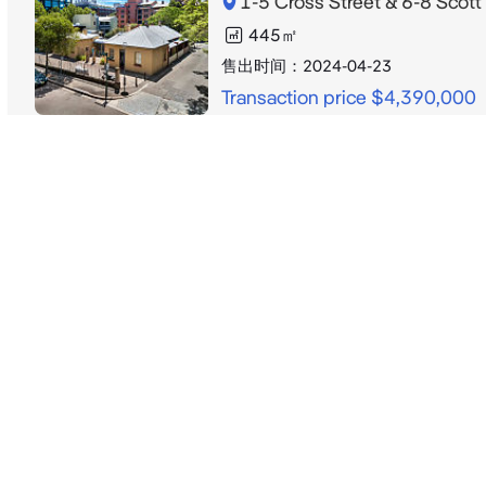
1-5 Cross Street & 6-8 Scott
445
㎡
售出时间：
2024-04-23
Transaction price $4,390,000