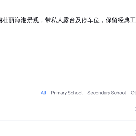
套房，坐拥壮丽海港景观，带私人露台及停车位，保留经典
，饱览海港景观
相绝佳，将经典的工业风雅与现代的精致格调完美融合，是重视
积窗户和独具特色的木质天花板，布局十分合理。套房内
Harbour、码头及Pirrama Park的壮丽景色尽收眼底。
All
Primary School
Secondary School
Ot
办公室
间