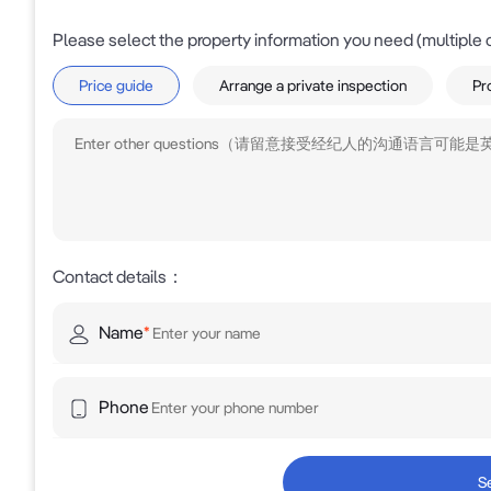
Please select the property information you need (multiple 
Price guide
Arrange a private inspection
Pr
Contact details
：
Name
*
Phone
S