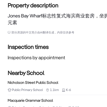
Property description
Jones Bay Wharf标志性复式海滨商业
元素
Jones Bay Wharf标志性海滨商业套房
一线海滨位置
部分房源的中文简介由AI翻译生成，内容仅供参考
这间位于Jones Bay Wharf的复式办公室品
形象与实用性的专业人士的理想之选。
Inspection times
这处创意商业空间保留了其经典的钢梁结构、大面
Inspections by appointment
充沛，更带一个25平方米的私人带顶露台，可将Sydney 
物业亮点：
面积约137平方米，为复式设计，装修品质上乘
Nearby School
25平方米带顶露台，坐拥无遮挡的海滨美景
Nicholson Street Public School
布局实用，设有多个工作站、会议区和两间独立主管
Public
Primary School
1.1km
K-6
楼上设有带淋浴的独立卫浴，另设小厨房和客用洗手
一个安全的带顶停车位
Macquarie Grammar School
室内已铺设光纤网络