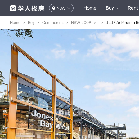
Home
Buy
Rent
NSW
Home
>
Buy
>
Commercial
>
NSW 2009
>
>
111/26 Pirrama 