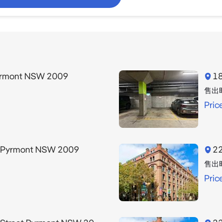
Pyrmont NSW 2009
18
售出
Pric
t Pyrmont NSW 2009
22
售出
Pric