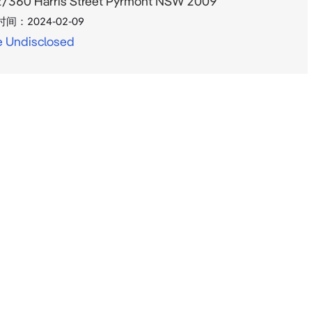
/360 Harris Street Pyrmont NSW 2009
时间：
2024-02-09
e Undisclosed