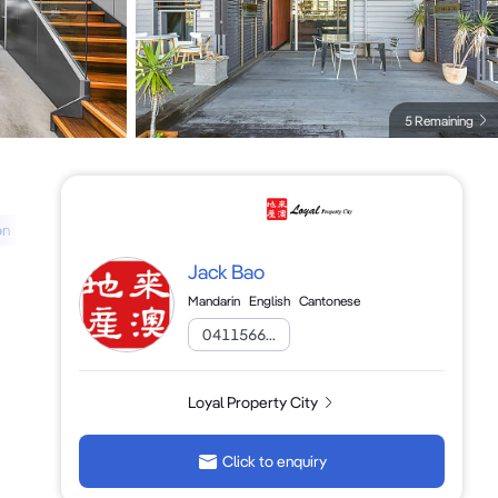
5 Remaining
on
Jack Bao
Mandarin
English
Cantonese
0411566...
Loyal Property City
Click to enquiry