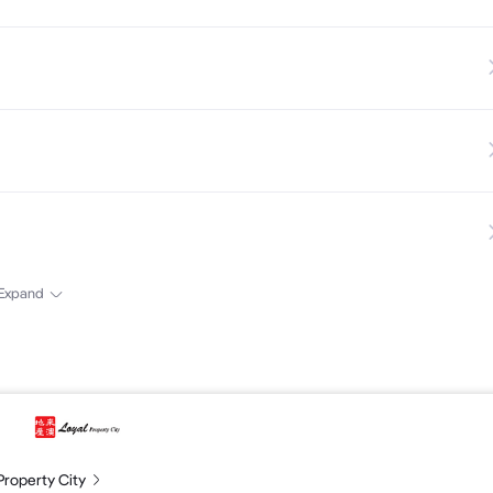
* *** ***
Expand
Property City