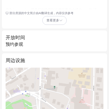
作为 Launceston 最具标志性和知名度的商业大楼之一，QV Tower 
部分房源的中文简介由AI翻译生成，内容仅供参考
现由塔州卫生部等优质租户长期入驻，以其优越的地理位置、稳
查看更多
健的租金收益和卓越的医疗配套，成为塔州最受瞩目的医疗投资
机会。
开放时间
政府租客保障稳定收益
预约参观
塔州卫生部作为主要租户长期入驻，该机构统筹全州公立医疗体
系，租约稳定性强；此外物业内还汇聚了多元化的医疗及联合健
周边设施
康服务租户，构成了高度协作、成熟完善的医疗服务生态。
七层地标级商业建筑
位于High Street 核心地段的6,742平方米*多层高标准医疗及专业
服务设施，经过大规模改造升级，在保留历史风貌的同时，内部
配备了完善的现代化设施，且带有 47 个专属停车位，具备优秀的
曝光度和交通便利性