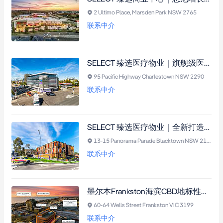
2 Ultimo Place, Marsden Park NSW 2765
联系中介
SELECT 臻选医疗物业｜旗舰级医疗与商业中心，紧邻全新 Charlestown Health Hub
95 Pacific Highway Charlestown NSW 2290
联系中介
SELECT 臻选医疗物业｜全新打造，显赫地段！悉尼核心医疗区黄金转角稀缺资产
13-15 Panorama Parade Blacktown NSW 2148
联系中介
墨尔本Frankston海滨CBD地标性政府投资物业：完全出租、租约稳定、每年固定收入增长，珍稀五层建筑，永久产权，未来开发潜力无限
60-64 Wells Street Frankston VIC 3199
联系中介