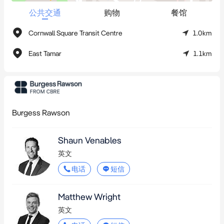
城市核心黄金区位
公共交通
购物
餐馆
Launceston 是塔州的重要门户，物业坐落于市内最富裕的地区之
Cornwall Square Transit Centre
1.0km
一，距离市中心仅 1.7 公里*，周边配套完善，坐拥城市公园、水
上乐园，以及丰富的超市和零售设施。
East Tamar
1.1km
灵活未来开发潜力
广阔地块，具备永久产权，属于理想的“城市混合用途”（Urban 
Mixed Use）分区，拥有巨大的未来再开发潜力
Burgess Rawson
Shaun Venables
英文
电话
短信
Matthew Wright
英文