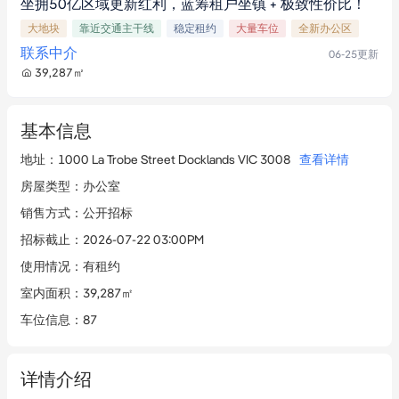
坐拥50亿区域更新红利，蓝筹租户坐镇 + 极致性价比！
大地块
靠近交通主干线
稳定租约
大量车位
全新办公区
联系中介
06-25
更新
39,287
㎡
基本信息
地址
：
1000 La Trobe Street Docklands VIC 3008
查看详情
房屋类型
：
办公室
销售方式
：
公开招标
招标截止
：
2026-07-22 03:00PM
使用情况
：
有租约
室内面积
：
39,287㎡
车位信息
：
87
详情介绍