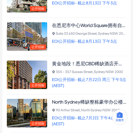
EOI公开招标- 截止8月13日 下午3点
公开招标
在悉尼市中心World Square拥有自己的办公室｜5米挑高、自然采光、产权车位，一步到位
Suite 33 650 George Street, Sydney NSW 2000
EOI公开招标- 截止8月13日 下午3点
公开招标
黄金地段！悉尼CBD稀缺酒店开发用地｜DA已获批17层266间客房高端酒店，永久产权，品牌与定位完全由买家主导
355 – 357 Sussex Street, Sydney NSW 2000
EOI公开招标- 截止7月22日 周三 下午3点
(AEST)
公开招标
North Sydney稀缺整栋豪华办公楼｜步行4分钟双车站，永久海港景观 x 无容积率上限 x 2.1万㎡再开发潜力！
90 Arthur Street, North Sydney NSW 2060
EOI公开招标- 截止7月2日 下午4点
(AEST)
公开招标