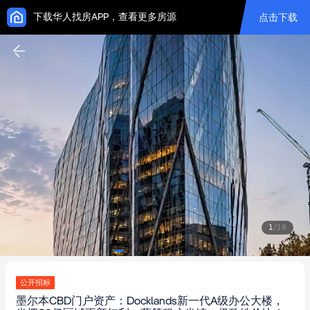
下载华人找房APP，查看更多房源
点击下载
1
/
18
公开招标
墨尔本CBD门户资产：Docklands新一代A级办公大楼，