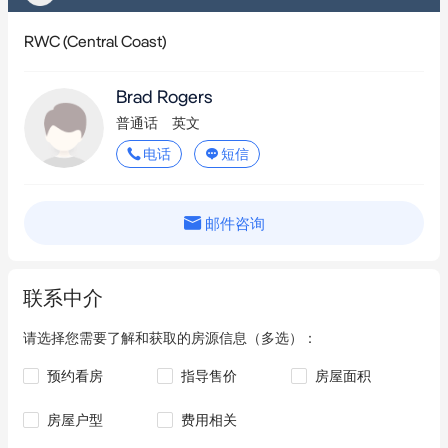
RWC (Central Coast)
物业概况  

该物业雄踞Burnet Road 10号要冲，拥有广阔占地面积及专为重
Brad Rogers
载车辆通行与温控仓储设计的现代化改良设施。

普通话
英文
电话
短信
公开招标售房

详情咨询  

邮件咨询
Brad Rogers | 0459 921 122  

RWC Central Coast
联系中介
请选择您需要了解和获取的房源信息（多选）：
预约看房
指导售价
房屋面积
房屋户型
费用相关