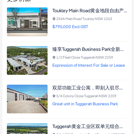
Toukley Main Road黄金地段自由产权商铺，双面临街，逾30年首次上市。
254A Main Road Toukley NSW 2263
$795,000 Excl GST
臻享Tuggerah Business Park全新工业商务公寓，159㎡地面层+70㎡夹层，双车位配置，即刻入驻开启商业新篇。
1/2 Fleet Close Tuggerah NSW 2259
Expression of Interest For Sale or Lease
双层功能工业公寓，即刻入驻尽享商机 这处位于Tuggerah核心商务区的工业公寓，提供144平方米双层空间，含74平方米高挑仓储层与70平方米带空调夹层办公区，配备太阳能系统与高架卷帘门，SP4商务园区规划，毗邻M1高速公路，即买即用投资良机。
5/4 Colony Close Tuggerah NSW 2259
Great unit in Tuggerah Business Park
Tuggerah黄金工业区双单元组合，总面积427㎡含夹层办公，毗邻M1高速与Westfield，投资自用皆宜