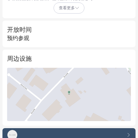
• 净收益：52万澳元/年 + 杂费 + GST  

查看更多
• 稳固租约：Exodas Pty Ltd全新5+5年租约（自2026年2月1日起
生效）  

• 保值增值：年度CPI调涨机制确保投资回报率对抗通胀  

开放时间
• 高需求资产：专业设施涵盖运输物流及紧缺冷链基础设施——当
预约参观
前东海岸地区供应严重不足的核心资源  

• 承租方：Exodas Pty Ltd——顶尖全国运输服务商，为澳大利亚食
周边设施
品生产行业多家知名企业提供支持。本设施作为其冷链网络关键
枢纽，服务于大型零售商与独立供应商的生鲜产品及冷藏货物配
送  

• 区位优势：Warnervale工业核心区——物业坐落于正在升级为一
级物流枢纽的Warnervale工业园：  

• 重大开发：毗邻Woolworths区域配送中心及即将启动大型工业
改造的原Bluetongue啤酒厂地块  

• 交通网络：直通M1太平洋高速公路，畅达悉尼与纽卡斯尔  

• 增长走廊：隶属大Warnervale结构规划区，该区域至2041年将
实现就业与人口显著增长  
