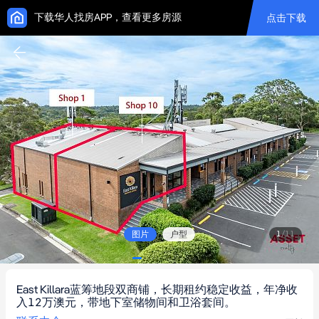
下载华人找房APP，查看更多房源
点击下载
图片
户型
1
/
11
East Killara蓝筹地段双商铺，长期租约稳定收益，年净收
入12万澳元，带地下室储物间和卫浴套间。