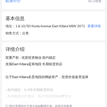
联系中介
06-13
更新
基本信息
地址
：
1 & 10/50 Koola Avenue East Killara NSW 2071
查看详情
销售方式
：
出售
详情介绍
双重产权 - 优质投资物业 租约稳定

坐落East Killara蓝筹地段 长期租赁协议

位于East Killara名贵地段的稀缺资产，投资价值备受追捧

- 租约稳定：5+5年长期租赁协议

- 年净收益13万澳元，租户承担所有杂费支出

- 1号与10号商铺总面积274平方米，配备超大地下储物室及卫生
部分房源的中文简介由AI翻译生成，内容仅供参考